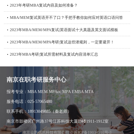
2023年考研MBA复试内容及如何准备？
MBA/MEM复试英语开不了口？手把手教你如何应对英语口语问答
2023年MBA/MEM/MPA复试|英语面试十大真题及英文面试模板
2023年MBA/MEM/MPA考研|复试这些潜规则，一定要避开！
2023年MBA考研|复试所需材料及复试内容清单汇总
南京在职考研服务中心
报考专业：MBA MEM MPAcc MPA EMBA MTA
服务电话：
025-57065480
联系手机：
18913049885
（秦老师）
南京市鼓楼区广州路37号江苏科技大厦19楼1911-1912室
南京众凯信息科技有限公司 ©
苏ICP备19034516号-3