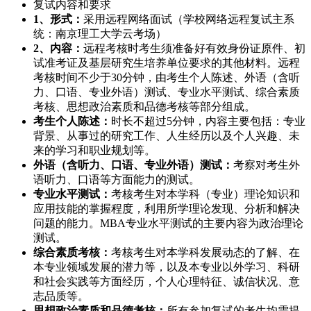
复试内容和要求
1、形式：
采用远程网络面试（学校网络远程复试主系
统：南京理工大学云考场）
2、内容：
远程考核时考生须准备好有效身份证原件、初
试准考证及基层研究生培养单位要求的其他材料。远程
考核时间不少于30分钟，由考生个人陈述、外语（含听
力、口语、专业外语）测试、专业水平测试、综合素质
考核、思想政治素质和品德考核等部分组成。
考生个人陈述：
时长不超过5分钟，内容主要包括：专业
背景、从事过的研究工作、人生经历以及个人兴趣、未
来的学习和职业规划等。
外语（含听力、口语、专业外语）测试：
考察对考生外
语听力、口语等方面能力的测试。
专业水平测试：
考核考生对本学科（专业）理论知识和
应用技能的掌握程度，利用所学理论发现、分析和解决
问题的能力。MBA专业水平测试的主要内容为政治理论
测试。
综合素质考核：
考核考生对本学科发展动态的了解、在
本专业领域发展的潜力等，以及本专业以外学习、科研
和社会实践等方面经历，个人心理特征、诚信状况、意
志品质等。
思想政治素质和品德考核：
所有参加复试的考生均需提