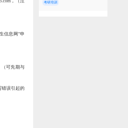
.com，（注
考研培训
。
生信息网”申
；（可先期与
写错误引起的