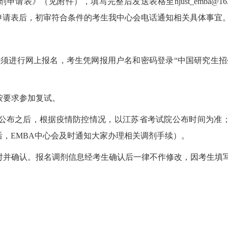
申请表》（见附件），填写完整后发送表格至njust_emba@163
申请表后，初审符合条件的考生我中心会电话通知相关具体事宜
均须进行网上报名，考生凭网报用户名和密码登录“中国研究生招
按要求参加复试。
绩公布之后，根据疫情防控情况，以江苏省考试院公布时间为准
后，EMBA中心会及时通知大家办理相关调剂手续）。
对并确认。报名调剂信息经考生确认后一律不作修改，因考生填