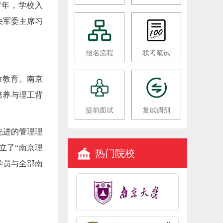
17年，学校入
央军委主席习
报名流程
联考笔试
学位教育。南京
培养与理工背
提前面试
复试调剂
先进的管理理
立了“南京理
热门院校
学员与全部南