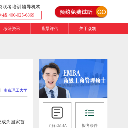
理类联考培训辅导机构
 400-025-6869
考研资讯
背景评估
关于众凯
训
南京理工大学
校成为国家首
了解EMBA
报考条件