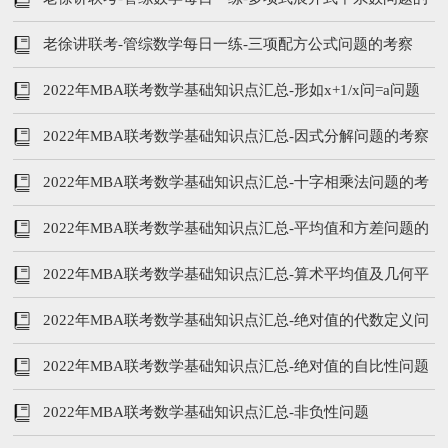
考察
老徐讲联考-管综数学每日一练-三项配方公式问题的考察
2022年MBA联考数学基础知识点汇总-形如x+1/x问=a问题
的考察
2022年MBA联考数学基础知识点汇总-因式分解问题的考察
2022年MBA联考数学基础知识点汇总-十字相乘法问题的考
察
2022年MBA联考数学基础知识点汇总-平均值和方差问题的
考察
2022年MBA联考数学基础知识点汇总-算术平均值及几何平
均值问题的考察
2022年MBA联考数学基础知识点汇总-绝对值的代数定义问
题
2022年MBA联考数学基础知识点汇总-绝对值的自比性问题
2022年MBA联考数学基础知识点汇总-非负性问题