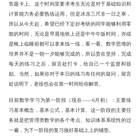
答题卡上。这个时间里要求考生无论是对于基础知识和
计算能力务必要熟练运用。但是冰冻三尺非一日之寒，
所以从今天起，希望已经下定好考研的同学能够利用零
散的时间，无论是早晨地铁上还是中午午饭时间，亦或
是晚上临睡前都可以拿来练一练，看一看。数学思维的
培养并不是一朝一夕能够完成的，所以贵在坚持，完成
每天的练习之后，留言处打卡，给自己一个监督和鼓
励。当然，如果你对于本日的练习有任何的疑问，留言
处说明下，老徐也会在第一时间给你解答。
目前数学学习为第一阶段（现在——6月初）：主要练
习基本概念，基本公式，基本计算。这一阶段的主要任
务就是把管理类数学的各个考点、知识体系系统性的过
一遍，为下一阶段的复习做好基础上上的铺垫。