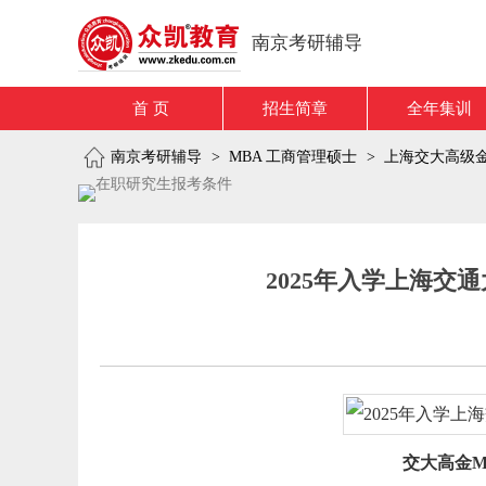
南京考研辅导
首 页
招生简章
全年集训
南京考研辅导
>
MBA 工商管理硕士
>
上海交大高级
2025年入学上海交
交大高金