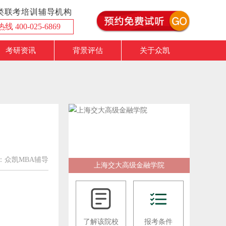
理类联考培训辅导机构
 400-025-6869
考研资讯
背景评估
关于众凯
：众凯MBA辅导
上海交大高级金融学院
了解该院校
报考条件