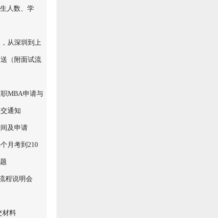
招生人数、学
里，从深圳到上
放送（附面试流
在职MBA申请与
提交通知
时间及申请
个月考到210
真题
和流程说明会
交材料