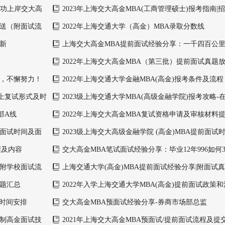
面试、复试
成功上岸交大高
2023年上海交大高金MBA(工商管理硕士)报考指南|
费、提前面试等
放送（附面试流
2022年上海交通大学（高金）MBA录取分数线
更新
上海交大高金MBA提前面试经验分享：一千四百公
海！
2022年上海交大高金MBA（第三批）提前面试真题
程）
标，不懈努力！
2022年上海交通大学金融MBA(高金)报考条件及流程
线上复试形式及时
2023级上海交通大学MBA(高级金融学院)报考攻略-
报考流程
部A线
2022年上海交大高金MBA复试资格申请及审核材料
前面试时间及面
2023级上海交大高级金融学院 (高金)MBA提前面试
程及内容
交大高金MBA笔试面试经验分享：毕业12年996如何3
分？
（附学校面试流
上海交通大学(高金)MBA提前面试经验分享|附面试
真题汇总
2022年入学上海交通大学MBA(高金)提前面试政策
及时间安排
交大高金MBA预面试经验分享-券商市场部总监
日制高金面试技
2021年上海交大高金MBA预面试/提前面试流程及提