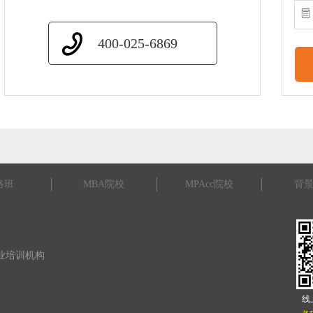
400-025-6869
络班
MBA院校
MPAcc院校
背
 专业培训机构
线