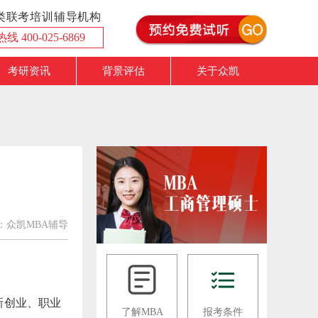
理类联考培训辅导机构
 400-025-6869
考研资讯
背景评估
关于众凯
 来源：众凯MBA辅导
新创业、职业
了解MBA
报考条件