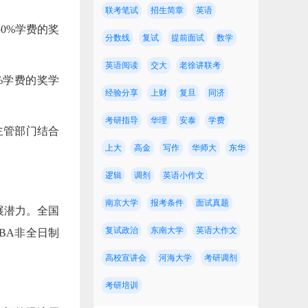
联考笔试
招生简章
英语
0%学费的奖
分数线
复试
提前面试
数学
英语阅读
交大
老徐讲联考
%学费的奖学
经验分享
上财
复旦
同济
考研指导
华理
安泰
学费
主管部门结合
上大
高金
写作
华师大
东华
逻辑
调剂
英语小作文
南京大学
报考条件
面试真题
展潜力。全国
复试政治
东南大学
英语大作文
BA非全日制
高校宣讲会
河海大学
考研调剂
考研培训