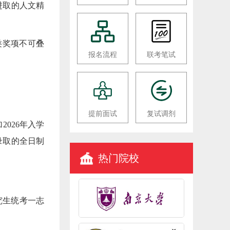
进取的人文精
类奖项不可叠
报名流程
联考笔试
提前面试
复试调剂
026年入学
录取的全日制
热门院校
究生统考一志