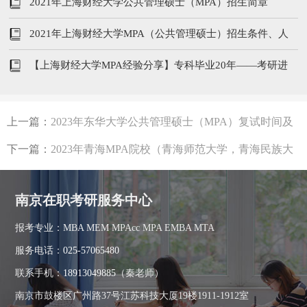
招生简章
2021年上海财经大学公共管理硕士（MPA）招生简章
2021年上海财经大学MPA（公共管理硕士）招生条件、人
数及学费
【上海财经大学MPA经验分享】专科毕业20年——考研进
击之路
上一篇：
2023年东华大学公共管理硕士（MPA）复试时间及
内容
下一篇：
2023年青海MPA院校（青海师范大学，青海民族大
学）学制、专业、学费汇总
南京在职考研服务中心
报考专业：MBA MEM MPAcc MPA EMBA MTA
服务电话：
025-57065480
联系手机：
18913049885
（秦老师）
南京市鼓楼区广州路37号江苏科技大厦19楼1911-1912室